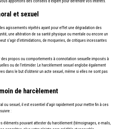
 vous apportons des conseils d’expert pour défendre vos intérêts.
ral et sexuel
 des agissements répétés ayant pour effet une dégradation des
dignité, une altération de sa santé physique ou mentale ou encore un
eut s’agir d’intimidations, de moqueries, de critiques incessantes
 par des propos ou comportements à connotation sexuelle imposés à
uelles ou de l’intimider. Le harcèlement sexuel englobe également
ves dans le but d’obtenir un acte sexuel, même si elles ne sont pas
témoin de harcèlement
 ou sexuel, il est essentiel d’agir rapidement pour mettre fin à ces
uivre :
es éléments pouvant attester du harcèlement (témoignages, e-mails,