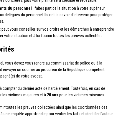
es concrètes, plus votre plainte sera crédible et recevable.
tants du personnel
: faites part de la situation à votre supérieur
 délégués du personnel. Ils ont le devoir d’intervenir pour protéger
es.
 peut vous conseiller sur vos droits et les démarches à entreprendre
er votre situation et à lui fournir toutes les preuves collectées.
rités
el, vous devez vous rendre au commissariat de police ou à la
 envoyer un courrier au procureur de la République compétent.
pagné(e) de votre avocat.
à compter du dernier acte de harcèlement. Toutefois, en cas de
 les victimes majeures et à
20 ans
pour les victimes mineures.
urnir toutes les preuves collectées ainsi que les coordonnées des
une enquête approfondie pour vérifier les faits et identifier l’auteur