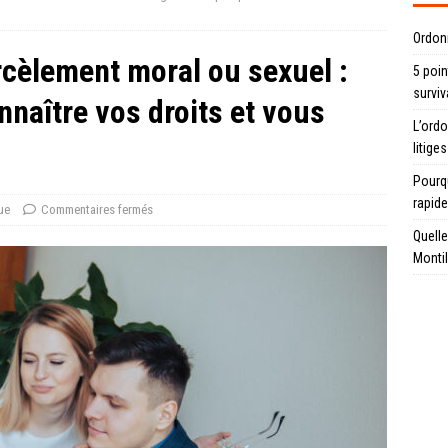
Ordon
rcèlement moral ou sexuel :
5 poin
surviv
naître vos droits et vous
L’ord
litiges
Pourqu
rapid
ue
Commentaires fermés
Quelle
Montil