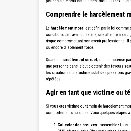
porter plainte pour harcèlement moral ou sexuel et
Comprendre le harcèlement mo
Le
harcèlement moral
est défini par la loi comme
conditions de travail du salarié, une atteinte à sa 
risque compromettant son avenir professionnel. Il p
ou encore d’isolement forcé.
Quant au
harcèlement sexuel
, il se caractérise
une personne dans le but d’obtenir des faveurs sex
les situations où la victime subit des pressions gra
répétées.
Agir en tant que victime ou 
Si vous êtes victime ou témoin de harcèlement moral
comportements nuisibles. Voici quelques étapes à s
Collecter des preuves
: rassemblez tous l