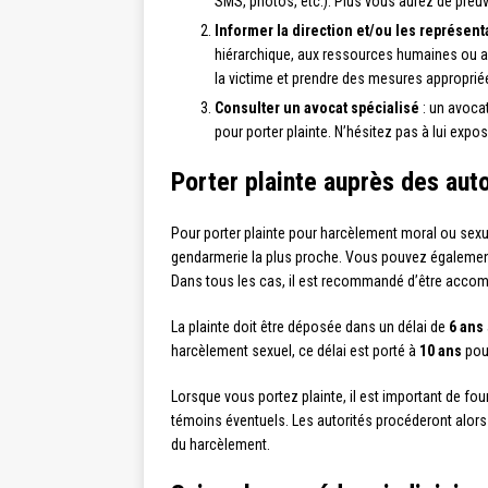
SMS, photos, etc.). Plus vous aurez de preuv
Informer la direction et/ou les représen
hiérarchique, aux ressources humaines ou aux
la victime et prendre des mesures approprié
Consulter un avocat spécialisé
: un avocat
pour porter plainte. N’hésitez pas à lui expos
Porter plainte auprès des auto
Pour porter plainte pour harcèlement moral ou sexu
gendarmerie la plus proche. Vous pouvez également
Dans tous les cas, il est recommandé d’être accom
La plainte doit être déposée dans un délai de
6 ans
harcèlement sexuel, ce délai est porté à
10 ans
pour
Lorsque vous portez plainte, il est important de fo
témoins éventuels. Les autorités procéderont alors à 
du harcèlement.