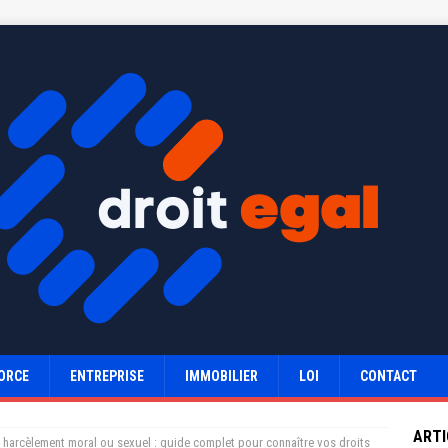
ORCE
ENTREPRISE
IMMOBILIER
LOI
CONTACT
ARTI
r harcèlement moral ou sexuel : guide complet pour connaître vos droits