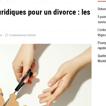
Ordon
uridiques pour un divorce : les
5 poin
surviv
L’ord
litiges
ce
Commentaires fermés
Pourqu
rapid
Quelle
Montil