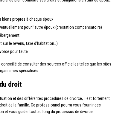
ordial de bien connaître ses droits et obligations en tant qu’époux.
s biens propres à chaque époux
éventuellement pour l’autre époux (prestation compensatoire)
’hébergement
sur le revenu, taxe d’habitation…)
vorce pour faute
st conseillé de consulter des sources officielles telles que les sites
organismes spécialisés.
du droit
tuation et des différentes procédures de divorce, il est fortement
oit de la famille. Ce professionnel pourra vous fournir des
on et vous guider tout au long du processus de divorce.