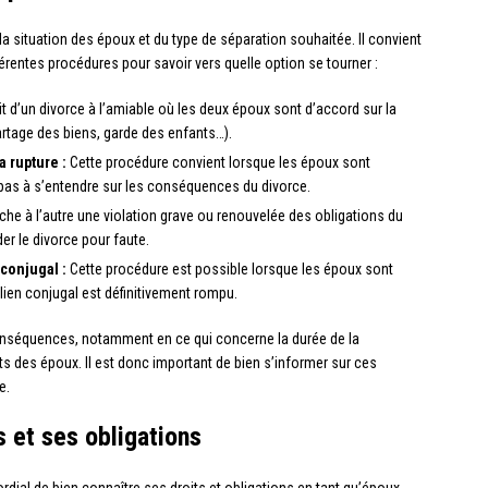
 la situation des époux et du type de séparation souhaitée. Il convient
rentes procédures pour savoir vers quelle option se tourner :
git d’un divorce à l’amiable où les deux époux sont d’accord sur la
rtage des biens, garde des enfants…).
a rupture :
Cette procédure convient lorsque les époux sont
pas à s’entendre sur les conséquences du divorce.
he à l’autre une violation grave ou renouvelée des obligations du
er le divorce pour faute.
 conjugal :
Cette procédure est possible lorsque les époux sont
lien conjugal est définitivement rompu.
conséquences, notamment en ce qui concerne la durée de la
its des époux. Il est donc important de bien s’informer sur ces
e.
s et ses obligations