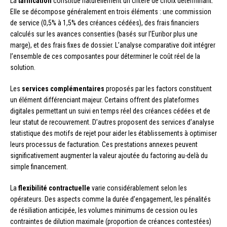
La
tarification
constitue naturellement un critère de choix déterminant.
Elle se décompose généralement en trois éléments : une commission
de service (0,5% à 1,5% des créances cédées), des frais financiers
calculés sur les avances consenties (basés sur l’Euribor plus une
marge), et des frais fixes de dossier. L’analyse comparative doit intégrer
l’ensemble de ces composantes pour déterminer le coût réel de la
solution.
Les
services complémentaires
proposés par les factors constituent
un élément différenciant majeur. Certains offrent des plateformes
digitales permettant un suivi en temps réel des créances cédées et de
leur statut de recouvrement. D’autres proposent des services d’analyse
statistique des motifs de rejet pour aider les établissements à optimiser
leurs processus de facturation. Ces prestations annexes peuvent
significativement augmenter la valeur ajoutée du factoring au-delà du
simple financement.
La
flexibilité contractuelle
varie considérablement selon les
opérateurs. Des aspects comme la durée d’engagement, les pénalités
de résiliation anticipée, les volumes minimums de cession ou les
contraintes de dilution maximale (proportion de créances contestées)