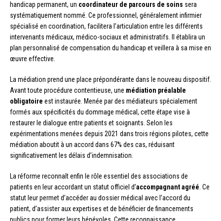
handicap permanent, un
coordinateur de parcours de soins
sera
systématiquement nommé. Ce professionnel, généralement infirmier
spécialisé en coordination, facilitera l’articulation entre les différents
intervenants médicaux, médico-sociaux et administratifs. Il établira un
plan personnalisé de compensation du handicap et veillera à sa mise en
œuvre effective.
La médiation prend une place prépondérante dans le nouveau dispositif.
Avant toute procédure contentieuse, une
médiation préalable
obligatoire
est instaurée. Menée par des médiateurs spécialement
formés aux spécificités du dommage médical, cette étape vise à
restaurer le dialogue entre patients et soignants. Selon les
expérimentations menées depuis 2021 dans trois régions pilotes, cette
médiation aboutit à un accord dans 67% des cas, réduisant
significativement les délais d’indemnisation.
La réforme reconnaît enfin le rôle essentiel des associations de
patients en leur accordant un statut officiel d’
accompagnant agréé
. Ce
statut leur permet d’accéder au dossier médical avec l’accord du
patient, d’assister aux expertises et de bénéficier de financements
publics pour former leurs bénévoles. Cette reconnaissance