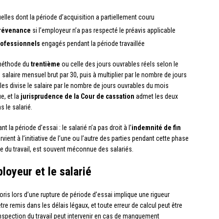
lles dont la période d’acquisition a partiellement couru
prévenance
si l’employeur n’a pas respecté le préavis applicable
rofessionnels
engagés pendant la période travaillée
a méthode du
trentième
ou celle des jours ouvrables réels selon le
salaire mensuel brut par 30, puis à multiplier par le nombre de jours
les divise le salaire par le nombre de jours ouvrables du mois
e, et la
jurisprudence de la Cour de cassation
admet les deux
 le salarié.
a période d’essai : le salarié n’a pas droit à l’
indemnité de fin
ervient à l’initiative de l’une ou l’autre des parties pendant cette phase
ode du travail, est souvent méconnue des salariés.
loyeur et le salarié
oris lors d’une rupture de période d’essai implique une rigueur
tre remis dans les délais légaux, et toute erreur de calcul peut être
’Inspection du travail peut intervenir en cas de manquement