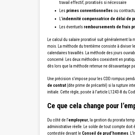
travail effectif, proratisés si nécessaire
Les
primes conventionnelles
ou contractue
L’
indemnité compensatrice de délai de 
Les éventuels
remboursements de frais p
Le calcul du salaire proratisé suit généralement l
mois. La méthode du trentième consiste à diviser le 
calendaires travaillés. La méthode des jours ouvrab
concerné. Les deux méthodes coexistent en pratiqu
dès lors que la méthode retenue ne désavantage pas
Une précision s’impose pour les CDD rompus pendant l
de contrat
(dite prime de précarité) si la rupture int
initiale. Cette règle, posée à l’article L1243-8 du C
Ce que cela change pour l’emp
Du côté de l’
employeur
, la gestion du prorata temp
administrative réelle. Le solde de tout compte doit ê
contestée devant le
Conseil de prud’hommes
. L