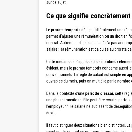
sur ce sujet.
Ce que signifie concrètement l
Le
prorata temporis
désigne littéralement une répart
permet d’ajuster une rémunération ou un droit en f
contrat. Autrement dit, si un salarié n’a pas accompl
salaire : sa rémunération est calculée au prorata d
Cette mécanique s’applique à de nombreux élément
évident, mais le prorata temporis concerne aussi l
conventionnels. La règle de calcul est simple en a
ouvrables du mois, puis on multiplie par le nombre d
Dans le contexte d’une
période d’essai
, cette règ
une phase transitoire. Elle peut être courte, parfoi
l’employeur ni le salarié ne subissent de déséquilibre
droit.
Il faut distinguer deux situations bien distinctes. L
avant que le contrat se poursuive normalement. La 