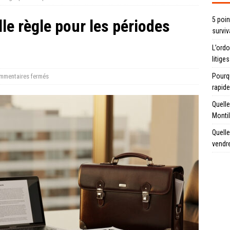
5 poin
lle règle pour les périodes
surviv
L’ord
litiges
Pourqu
mmentaires fermés
rapid
Quelle
Montil
Quelle
vendr