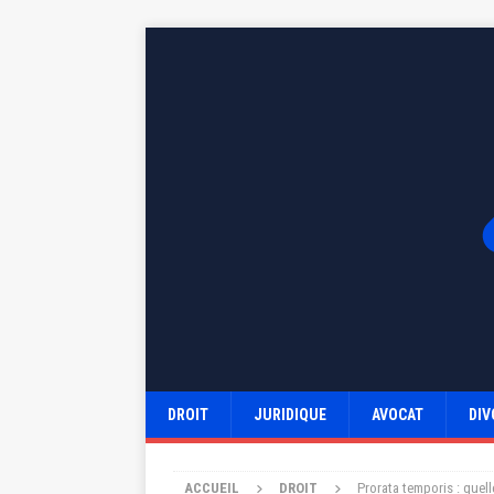
DROIT
JURIDIQUE
AVOCAT
DIV
ACCUEIL
DROIT
Prorata temporis : quell