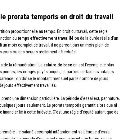
e prorata temporis en droit du travail
ition proportionnelle au temps. En droit du travail, cette règle
onction du
temps effectivement travaillé
ou de la durée réelle d’un
i un mois complet de travail, il ne perçoit pas un mois plein de
es jours ou des heures réellement effectués.
s de la rémunération. Le
salaire de base
en est l’exemple le plus
es primes, les congés payés acquis, et parfois certains avantages
pparence : on divise le montant mensuel par le nombre de jours
e jours effectivement travaillés.
le prend une dimension particulière. La période d’essai est, par nature,
s quelques jours seulement. Le prorata temporis garantit alors que ni
 financier lié à cette brièveté. C’est une règle d’équité autant que de
a première : le salarié accomplit intégralement sa période d’essai
seconde : la période d’essai est rompue avant son terme, ce qui