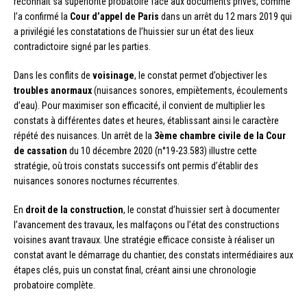
reconnaît sa supériorité probatoire face aux documents privés, comme
l’a confirmé la
Cour d’appel de Paris
dans un arrêt du 12 mars 2019 qui
a privilégié les constatations de l’huissier sur un état des lieux
contradictoire signé par les parties.
Dans les conflits de
voisinage
, le constat permet d’objectiver les
troubles anormaux
(nuisances sonores, empiètements, écoulements
d’eau). Pour maximiser son efficacité, il convient de multiplier les
constats à différentes dates et heures, établissant ainsi le caractère
répété des nuisances. Un arrêt de la
3ème chambre civile de la Cour
de cassation
du 10 décembre 2020 (n°19-23.583) illustre cette
stratégie, où trois constats successifs ont permis d’établir des
nuisances sonores nocturnes récurrentes.
En
droit de la construction
, le constat d’huissier sert à documenter
l’avancement des travaux, les malfaçons ou l’état des constructions
voisines avant travaux. Une stratégie efficace consiste à réaliser un
constat avant le démarrage du chantier, des constats intermédiaires aux
étapes clés, puis un constat final, créant ainsi une chronologie
probatoire complète.