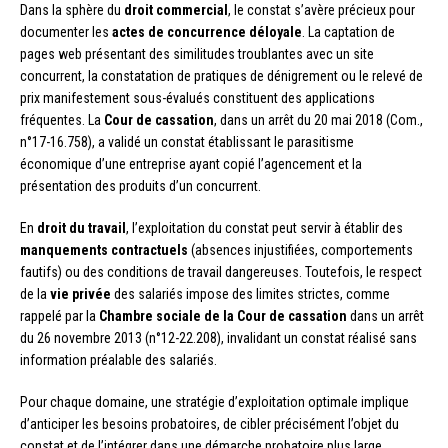
Dans la sphère du
droit commercial
, le constat s’avère précieux pour
documenter les
actes de concurrence déloyale
. La captation de
pages web présentant des similitudes troublantes avec un site
concurrent, la constatation de pratiques de dénigrement ou le relevé de
prix manifestement sous-évalués constituent des applications
fréquentes. La
Cour de cassation
, dans un arrêt du 20 mai 2018 (Com.,
n°17-16.758), a validé un constat établissant le parasitisme
économique d’une entreprise ayant copié l’agencement et la
présentation des produits d’un concurrent.
En
droit du travail
, l’exploitation du constat peut servir à établir des
manquements contractuels
(absences injustifiées, comportements
fautifs) ou des conditions de travail dangereuses. Toutefois, le respect
de la
vie privée
des salariés impose des limites strictes, comme
rappelé par la
Chambre sociale de la Cour de cassation
dans un arrêt
du 26 novembre 2013 (n°12-22.208), invalidant un constat réalisé sans
information préalable des salariés.
Pour chaque domaine, une stratégie d’exploitation optimale implique
d’anticiper les besoins probatoires, de cibler précisément l’objet du
constat et de l’intégrer dans une démarche probatoire plus large,