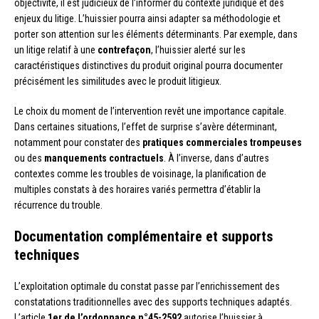
objectivité, il est judicieux de l’informer du contexte juridique et des
enjeux du litige. L’huissier pourra ainsi adapter sa méthodologie et
porter son attention sur les éléments déterminants. Par exemple, dans
un litige relatif à une
contrefaçon
, l’huissier alerté sur les
caractéristiques distinctives du produit original pourra documenter
précisément les similitudes avec le produit litigieux.
Le choix du moment de l’intervention revêt une importance capitale.
Dans certaines situations, l’effet de surprise s’avère déterminant,
notamment pour constater des
pratiques commerciales trompeuses
ou des
manquements contractuels
. À l’inverse, dans d’autres
contextes comme les troubles de voisinage, la planification de
multiples constats à des horaires variés permettra d’établir la
récurrence du trouble.
Documentation complémentaire et supports
techniques
L’exploitation optimale du constat passe par l’enrichissement des
constatations traditionnelles avec des supports techniques adaptés.
L’article
1er de l’ordonnance n°45-2592
autorise l’huissier à