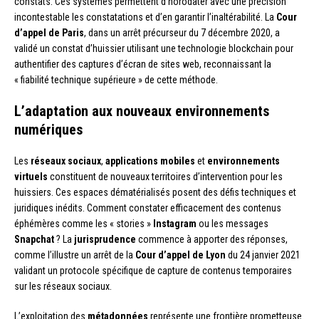
constats. Ces systèmes permettent d’horodater avec une précision
incontestable les constatations et d’en garantir l’inaltérabilité. La
Cour
d’appel de Paris
, dans un arrêt précurseur du 7 décembre 2020, a
validé un constat d’huissier utilisant une technologie blockchain pour
authentifier des captures d’écran de sites web, reconnaissant la
« fiabilité technique supérieure » de cette méthode.
L’adaptation aux nouveaux environnements
numériques
Les
réseaux sociaux
,
applications mobiles
et
environnements
virtuels
constituent de nouveaux territoires d’intervention pour les
huissiers. Ces espaces dématérialisés posent des défis techniques et
juridiques inédits. Comment constater efficacement des contenus
éphémères comme les « stories »
Instagram
ou les messages
Snapchat
? La
jurisprudence
commence à apporter des réponses,
comme l’illustre un arrêt de la
Cour d’appel de Lyon
du 24 janvier 2021
validant un protocole spécifique de capture de contenus temporaires
sur les réseaux sociaux.
L’exploitation des
métadonnées
représente une frontière prometteuse.