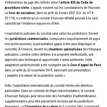
d’intervention du juge des référés selon l’
article 835 du Code de
procédure civile
, s’appuie souvent sur les constatations de l’huissier.
La
Cour de cassation
, dans un arrêt du 4 mars 2021 (Civ. 2e, n°19-
25.119), a confirmé qu’un constat d’huissier détaillé pouvait à lui seul
caractériser l’évidence requise en référé.
L’exploitation judiciaire du constat varie selon les juridictions. Devant
les
juridictions commerciales
, composées majoritairement de juges
non professionnels, la présentation gagne à être plus didactique et
concrète. À l’inverse, devant les
chambres spécialisées
des tribunaux
judiciaires, comme celles dédiées à la propriété intellectuelle, une
approche plus technique et approfondie s’avère pertinente. Cette
adaptation juridictionnelle a été soulignée par la
Cour d’appel de Paris
dans un arrêt du 25 novembre 2019, valorisant une présentation
« adaptée à la nature de la juridiction saisie ».
Enfin, l’exploitation internationale du constat mérite une attention
particulière. Dans un contexte de litiges transfrontaliers, le constat
d’huissier français peut nécessiter des formalités d’authentification
supplémentaires pour être pleinement reconnu par les juridictions
étrangères. La
Convention de La Haye
du 5 octobre 1961 supprimant